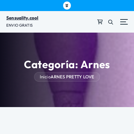
t
e
Sensuality.cool
n
ENVIO GRATIS
i
d
o
Categoría:
Arnes
Inicio
ARNES PRETTY LOVE