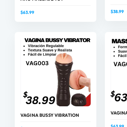
$
38.99
$
63.99
AÑADIR AL CARRITO
VAGIN
VAGINA BUSSY VIBRATION
$
63.99