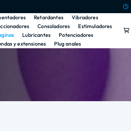
entadores
Retardantes
Vibradores
uccionadores
Consoladores
Estimuladores
aginas
Lubricantes
Potenciadores
undas y extensiones
Plug anales