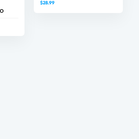
$
28.99
NO
AÑADIR AL CARRITO
O