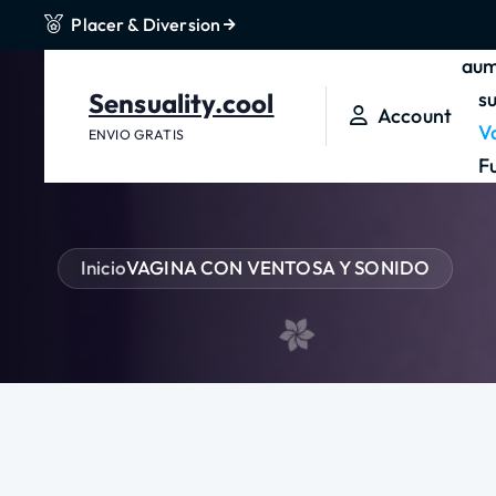
Placer & Diversion
t
e
aum
n
Sensuality.cool
s
Account
i
V
ENVIO GRATIS
d
F
o
Inicio
VAGINA CON VENTOSA Y SONIDO