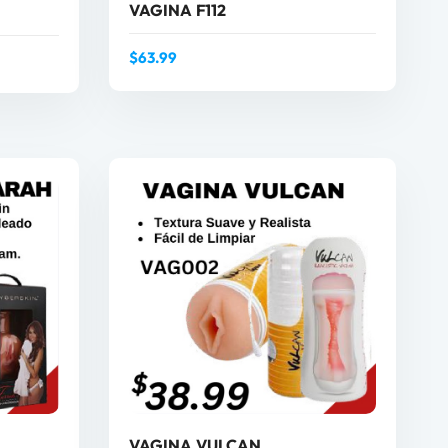
VAGINA F112
$
63.99
AÑADIR AL CARRITO
O
VAGINA VULCAN