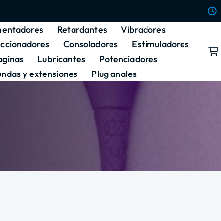
entadores
Retardantes
Vibradores
uccionadores
Consoladores
Estimuladores
aginas
Lubricantes
Potenciadores
undas y extensiones
Plug anales