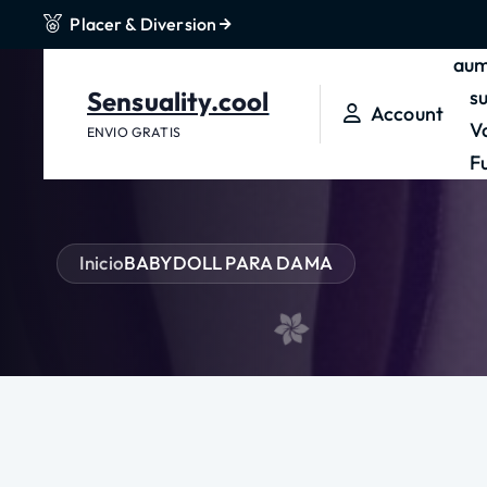
Placer & Diversion
t
e
aum
n
Sensuality.cool
s
Account
i
V
ENVIO GRATIS
d
F
o
Inicio
BABYDOLL PARA DAMA