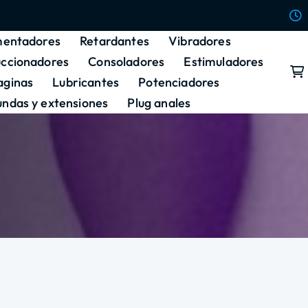
entadores
Retardantes
Vibradores
uccionadores
Consoladores
Estimuladores
aginas
Lubricantes
Potenciadores
undas y extensiones
Plug anales