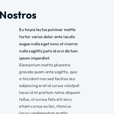
 Nostros
Eu turpis lectus pulvinar mattis
tortor varius dolor ante iaculis
augue nulla eget nunc ut viverra
nulla sagittis justo id orci dictum
ipsum imperdiet.
Elementum mattis pharetra
gravida quam ante sagittis, quis
a tincidunt non sed facilisis leo
adipiscing erat id cursus volutpat
lacus id mi pretium netus aliquam
tellus, ut cursus felis elit arcu
etiam cursus eu leo, rhoncus
lacus condimentum mattis