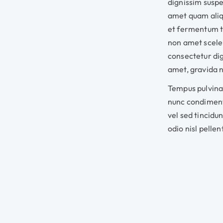
dignissim susp
amet quam aliqu
et fermentum t
non amet sceler
consectetur di
amet, gravida 
Tempus pulvina
nunc condiment
vel sed tincidun
odio nisl pelle