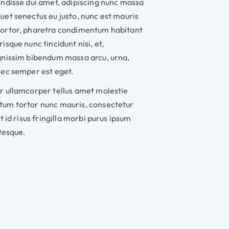
endisse dui amet, adipiscing nunc massa
et senectus eu justo, nunc est mauris
ortor, pharetra condimentum habitant
isque nunc tincidunt nisi, et,
gnissim bibendum massa arcu, urna,
nec semper est eget.
r ullamcorper tellus amet molestie
um tortor nunc mauris, consectetur
t id risus fringilla morbi purus ipsum
ntesque.