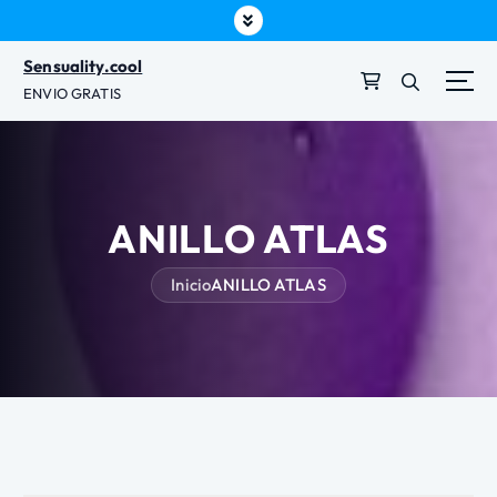
t
e
Sensuality.cool
n
ENVIO GRATIS
i
d
o
ANILLO ATLAS
Inicio
ANILLO ATLAS