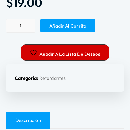
$
19.00
Añadir Al Carrito
Añadir A La Lista De Deseos
Categoría:
Retardantes
Descripción