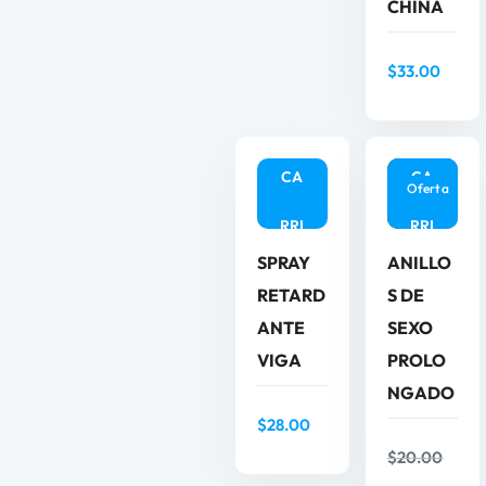
CHINA
ADI
ADI
$
33.00
R
R
AL
AL
CA
CA
Oferta
RRI
RRI
SPRAY
ANILLO
TO
TO
RETARD
S DE
ANTE
SEXO
VIGA
PROLO
NGADO
AÑ
$
28.00
$
20.00
ADI