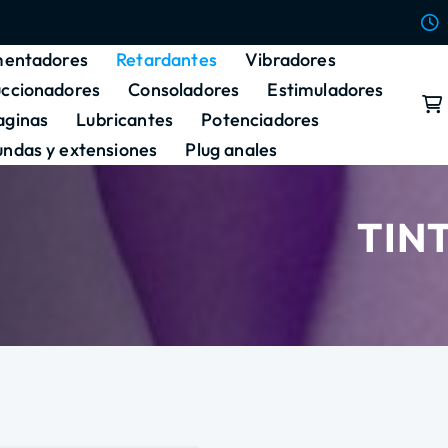
entadores
Retardantes
Vibradores
uccionadores
Consoladores
Estimuladores
aginas
Lubricantes
Potenciadores
undas y extensiones
Plug anales
TIN