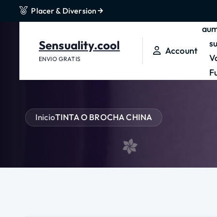
Placer & Diversion
t
e
aum
n
Sensuality.cool
s
Account
i
V
ENVIO GRATIS
d
F
o
Inicio
TINTA O BROCHA CHINA