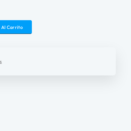
 Al Carrito
s